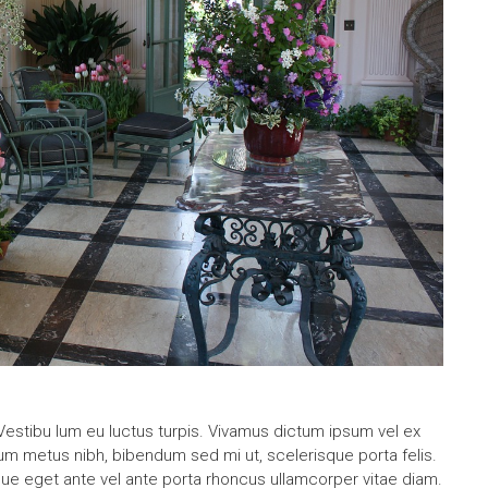
stibu lum eu luctus turpis. Vivamus dictum ipsum vel ex
u lum metus nibh, bibendum sed mi ut, scelerisque porta felis.
e eget ante vel ante porta rhoncus ullamcorper vitae diam.