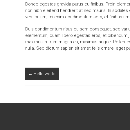
Donec egestas gravida purus eu finibus. Proin elem
non nibh eleifend hendrerit at nec mauris. In sodales
vestibulum, mi enim condimentum sem, et finibus urna e
Duis condimentum risus eu sem consequat, sed varius 
elementum, quam libero egestas eros, et bibendum just
maximus, rutrum magna eu, maximus augue. Pellentesq
nulla. Sed dictum sapien sit amet felis ornare, eget pu
←
Hello world!