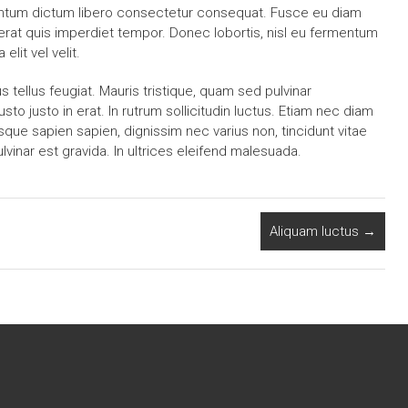
entum dictum libero consectetur consequat. Fusce eu diam
 erat quis imperdiet tempor. Donec lobortis, nisl eu fermentum
lit vel velit.
tellus feugiat. Mauris tristique, quam sed pulvinar
o justo in erat. In rutrum sollicitudin luctus. Etiam nec diam
ue sapien sapien, dignissim nec varius non, tincidunt vitae
lvinar est gravida. In ultrices eleifend malesuada.
Aliquam luctus
→