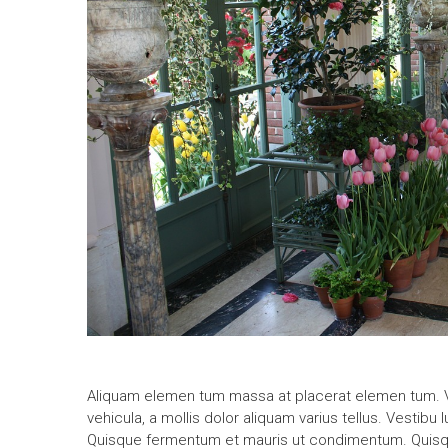
Aliquam elemen tum massa at placerat elemen tum. Ve
vehicula, a mollis dolor aliquam varius tellus. Vestib
Quisque fermentum et mauris ut condimentum. Quisqu